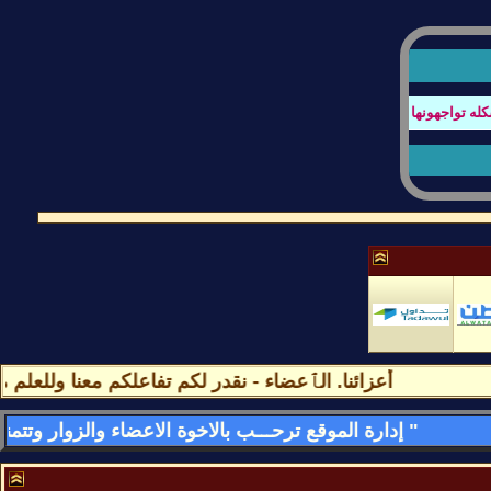
واجهونها بتصفح المنتدى او عند كتابة الردود أو أي أستفسار
أعزائنا. الٱعضاء - نقدر لكم تفاعلكم معنا وللعلم مشا
" إدارة الموقع ترحـــب بالاخوة الاعضاء والزوار وتتمنى لهم قضـــاء اسعد الاوقات وامتعها فى الموقع وتسعد بمشاركاتهم وتواجدهم فى كل لحظه - وأهـــــلا وســـهلا بالجمـــــيع "