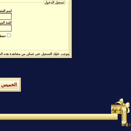
تسجيل الدخول
اسم العض
كلمة المر
حفظ ا
يتوجب عليك
التسجيل
حتى تتمكن من مشاهدة هذه ال
الخميس 6 من اغسطس 2026 , الساعة الان 07:42:26 مساءً.