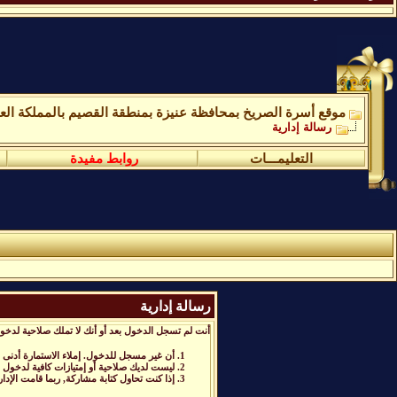
موقع أسرة الصريخ بمحافظة عنيزة بمنطقة القصيم بالمملكة العر
رسالة إدارية
التعليمـــات
روابط مفيدة
رسالة إدارية
أنت لم تسجل الدخول بعد أو أنك لا تملك صلاحية لدخول
أن غير مسجل للدخول. إملاء الاستمارة أدنى
ليست لديك صلاحية أو إمتيازات كافية لدخول
إذا كنت تحاول كتابة مشاركة, ربما قامت الإدا