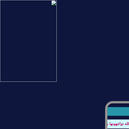
واجهونها بتصفح المنتدى او عند كتابة الردود أو أي أستفسار