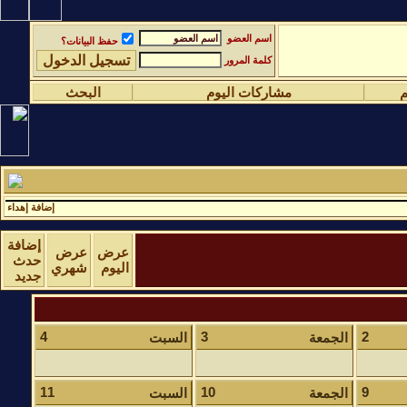
اسم العضو
حفظ البيانات؟
كلمة المرور
م
مشاركات اليوم
البحث
إضافة إهداء
إضافة
عرض
عرض
حدث
اليوم
شهري
جديد
4
3
2
الجمعة
السبت
11
10
9
الجمعة
السبت