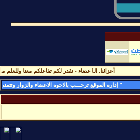
أعزائنا. الٱعضاء - نقدر لكم تفاعلكم معنا وللعلم مشا
" إدارة الموقع ترحـــب بالاخوة الاعضاء والزوار وتتمنى لهم قضـــاء اسعد الاوقات وامتعها فى الموقع وتسعد بمشاركاتهم وتواجدهم فى كل لحظه - وأهـــــلا وســـهلا بالجمـــــيع "