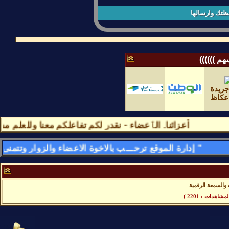
ظتك وارسالها
م ))))))
أعزائنا. الٱعضاء - نقدر لكم تفاعلكم معنا وللعلم مشا
" إدارة الموقع ترحـــب بالاخوة الاعضاء والزوار وتتمنى لهم قضـــاء اسعد الاوقات وامتعها فى الموقع وتسعد بمشاركاتهم وتواجدهم فى كل لحظه - وأهـــــلا وســـهلا بالجمـــــيع "
والسمعة الرقمية
مشاهدات : 2201 )