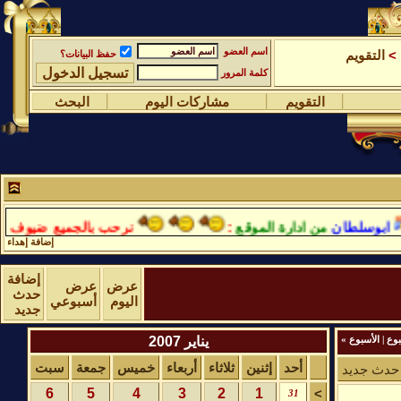
اسم العضو
>
التقويم
حفظ البيانات؟
كلمة المرور
التقويم
مشاركات اليوم
البحث
بوسلطان
من ادارة الموقع
:
نرحب بالجميع ضيوف واعضا
إضافة إهداء
إضافة
عرض
عرض
حدث
اليوم
أسبوعي
جديد
يناير 2007
وع
|
الأسبوع
»
أحد
إثنين
ثلاثاء
أربعاء
خميس
جمعة
سبت
حدث جديد
6
5
4
3
2
1
>
31