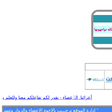
واجهونها بتصفح المنتدى او عند كتابة الردود أو أي أستفسار
أعزائنا. الٱعضاء - نقدر لكم تفاعلكم معنا وللعلم مشار
" إدارة الموقع ترحـــب بالاخوة الاعضاء والزوار وتتمنى لهم قضـــاء اسعد الاوقات وامتعها فى الموقع وتسعد بمشاركاتهم وتواجدهم فى كل لحظه - وأهـــــلا وســـهلا بالجمـــــيع "