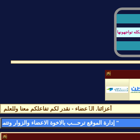
تواجهونها بتصفح المنتدى او عند كتابة الردود أو أي أستفسار
أعزائنا. الٱعضاء - نقدر لكم تفاعلكم معنا وللعلم مشا
" إدارة الموقع ترحـــب بالاخوة الاعضاء والزوار وتتمنى لهم قضـــاء اسعد الاوقات وامتعها فى الموقع وتسعد بمشاركاتهم وتواجدهم فى كل لحظه - وأهـــــلا وســـهلا بالجمـــــيع "