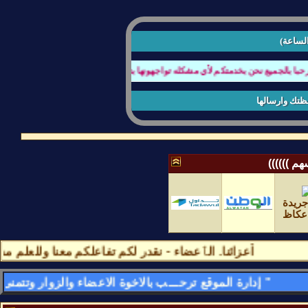
الساعة)
 بالجميع نحن بخدمتكم لأي مشكله تواجهونها بتصفح المنتدى او عند كتابة الردود أو أي
ظتك وارسالها
م ))))))
أعزائنا. الٱعضاء - نقدر لكم تفاعلكم معنا وللعلم مشا
" إدارة الموقع ترحـــب بالاخوة الاعضاء والزوار وتتمنى لهم قضـــاء اسعد الاوقات وامتعها فى الموقع وتسعد بمشاركاتهم وتواجدهم فى كل لحظه - وأهـــــلا وســـهلا بالجمـــــيع "