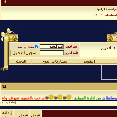
والسمعة الرقمية
مشاهدات : 2197 )
اسم العضو
>
التقويم
حفظ البيانات؟
كلمة المرور
التقويم
مشاركات اليوم
البحث
لطان
من ادارة الموقع
:
نرحب بالجميع ضيوف واعضاء ي
إضافة إهداء
إضافة
عرض
عرض