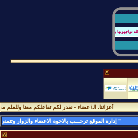
اجهونها بتصفح المنتدى او عند كتابة الردود أو أي أستفسار
أعزائنا. الٱعضاء - نقدر لكم تفاعلكم معنا وللعلم مشارك
" إدارة الموقع ترحـــب بالاخوة الاعضاء والزوار وتتمنى لهم قضـــاء اسعد الاوقات وامتعها فى الموقع وتسعد بمشاركاتهم وتواجدهم فى كل لحظه - وأهـــــلا وســـهلا بالجمـــــيع "