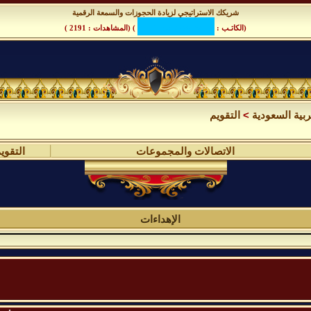
شريكك الاستراتيجي لزيادة الحجوزات والسمعة الرقمية
(الكاتـب :
) (المشاهدات : 2191 )
بية السعودية
>
التقويم
الاتصالات والمجموعات
التقوي
الإهداءات