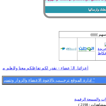
ظتك وارسالها
سهم ))))))
أعزائنا. الٱعضاء - نقدر لكم تفاعلكم معنا وللعلم مشا
" إدارة الموقع ترحـــب بالاخوة الاعضاء والزوار وتتمنى لهم قضـــاء اسعد الاوقات وامتعها فى الموقع وتسعد بمشاركاتهم وتواجدهم فى كل لحظه - وأهـــــلا وســـهلا بالجمـــــيع "
ات والسمعة الرقمية
شاهدات : 2198 )