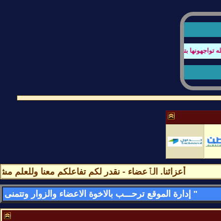
جهونها بتصفح المنتدى او عند كتابة الردود أو أي أستفسار
أعزائنا. الٱعضاء - نقدر لكم تفاعلكم معنا وللعلم مشاركا
" إدارة الموقع ترحـــب بالاخوة الاعضاء والزوار وتتمنى لهم قضـــاء اسعد الاوقات وامتعها فى الموقع وتسعد بمشاركاتهم وتواجدهم فى كل لحظه - وأهـــــلا وســـهلا بالجمـــــيع "