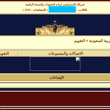
شريكك الاستراتيجي لزيادة الحجوزات والسمعة الرقمية
(الكاتـب :
) (المشاهدات : 2193 )
بية السعودية
>
التقويم
الاتصالات والمجموعات
التقوي
الإهداءات